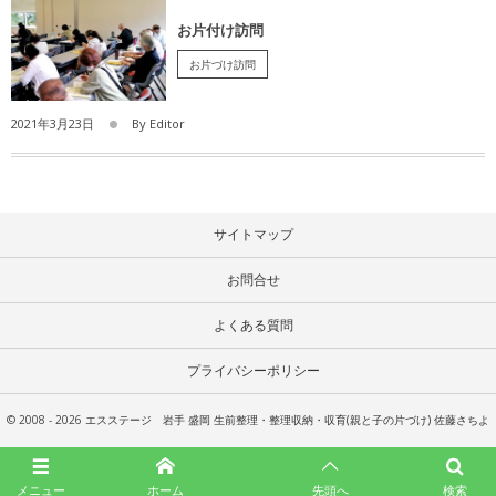
お片付け訪問
お片づけ訪問
2021年3月23日
By
Editor
サイトマップ
お問合せ
よくある質問
プライバシーポリシー
© 2008 - 2026
エスステージ 岩手 盛岡 生前整理・整理収納・収育(親と子の片づけ) 佐藤さちよ
メニュー
ホーム
先頭へ
検索